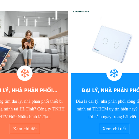
I LÝ, NHÀ PHÂN PHỐI...
ĐẠI LÝ, NHÀ PHÂN PHỐI
đại lý, nhà phân phối công tắc thông
Nếu vẫn đang tìm kiếm nhà phân p
ại TP.HCM uy tín hiện nay? Câu trả
tắc thông minh tại Bình Dương. Hãy
lời nằm ngay trong bài viết...
niềm tin tại công ty TNHH MT
Xem chi tiết
Xem chi tiết