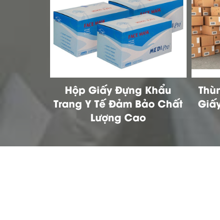
g Khẩu
Thùng Giấy Carton, Hộp
Tất
Bảo Chất
Giấy Carton Chất Lượng
Cần 
o
Cao Xuất Khẩu