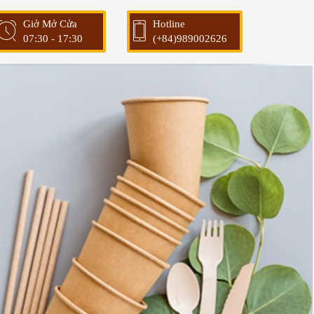
Giở Mở Cửa
Hotline
07:30 - 17:30
(+84)989002626