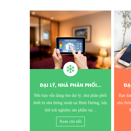
PHỐI...
ĐẠI LÝ, NHÀ PHÂN PHỐI...
ĐẠ
 nhà phân phối
Bạn đang tìm đại lý, nhà phân phối thiết bị
Đâu là 
ình Dương, hãy
nhà thông minh tại Hà Tĩnh? Công ty TNHH
minh t
m tại...
MTV Đức Nhật chính là địa...
Xem chi tiết