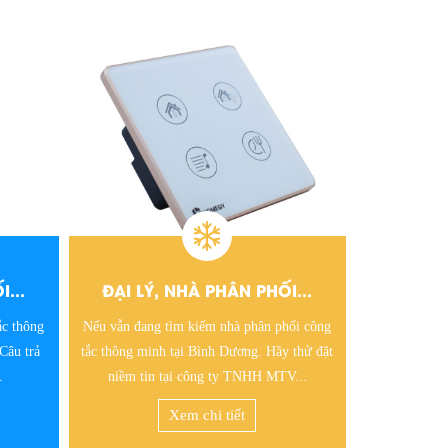
...
ĐẠI LÝ, NHÀ PHÂN PHỐI...
NÊN MU
hối công
Nhiều smarthome tại Hà Tĩnh có nhu cầu cao
Giữa rất nh
 thử đặt
đầu tư công tắc thông minh. Vậy đâu là đại
người tiêu dù
V...
lý chuyên phân phối công tắc...
chọn ổ cắ
Xem chi tiết