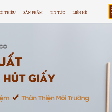
ỚI THIỆU
SẢN PHẨM
TIN TỨC
LIÊN HỆ