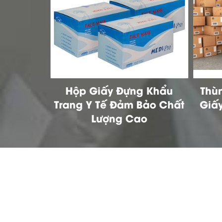
g Khẩu
Thùng Giấy Carton, Hộp
Tất
Bảo Chất
Giấy Carton Chất Lượng
Cần 
o
Cao Xuất Khẩu