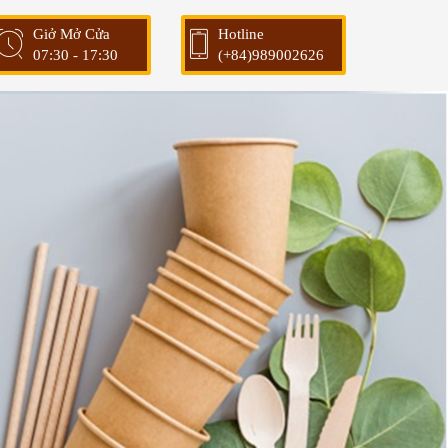
Giở Mở Cửa
Hotline
07:30 - 17:30
(+84)989002626