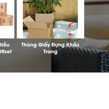
Khẩu
Thùng Carton Đựng Khẩu
Hộp G
Trang
Trang Y