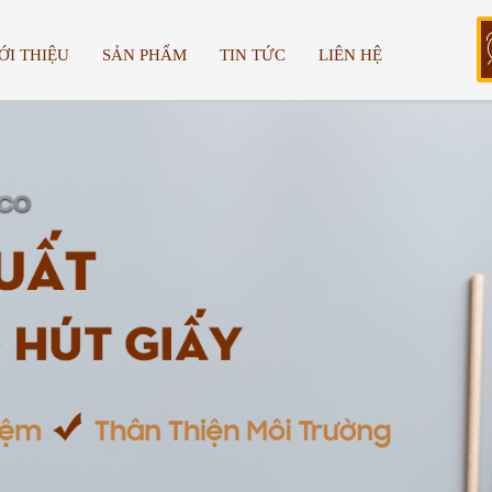
ỚI THIỆU
SẢN PHẨM
TIN TỨC
LIÊN HỆ