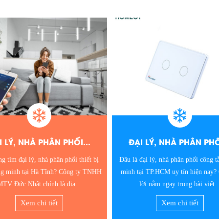
I LÝ, NHÀ PHÂN PHỐI...
ĐẠI LÝ, NHÀ PHÂN PHỐI
đại lý, nhà phân phối công tắc thông
Nếu vẫn đang tìm kiếm nhà phân p
ại TP.HCM uy tín hiện nay? Câu trả
tắc thông minh tại Bình Dương. Hãy
lời nằm ngay trong bài viết...
niềm tin tại công ty TNHH MT
Xem chi tiết
Xem chi tiết