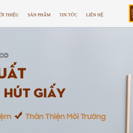
ỚI THIỆU
SẢN PHẨM
TIN TỨC
LIÊN HỆ