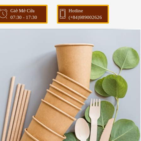
Giở Mở Cửa
Hotline
07:30 - 17:30
(+84)989002626