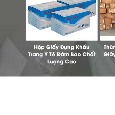
g Khẩu
Thùng Giấy Carton, Hộp
Tất
Bảo Chất
Giấy Carton Chất Lượng
Cần 
o
Cao Xuất Khẩu