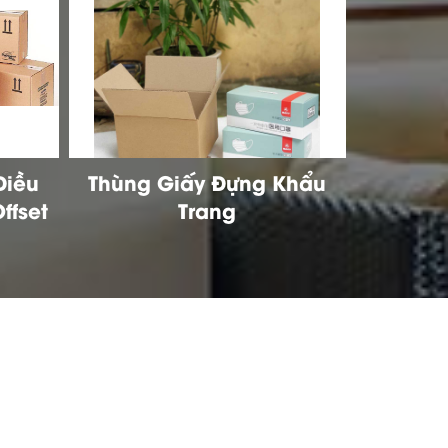
Khẩu
Thùng Carton Đựng Khẩu
Hộp G
Trang
Trang Y