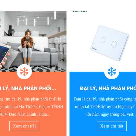
I LÝ, NHÀ PHÂN PHỐI...
ĐẠI LÝ, NHÀ PHÂN PHỐI
đại lý, nhà phân phối công tắc thông
Nếu vẫn đang tìm kiếm nhà phân p
ại TP.HCM uy tín hiện nay? Câu trả
tắc thông minh tại Bình Dương. Hãy
lời nằm ngay trong bài viết...
niềm tin tại công ty TNHH MT
Xem chi tiết
Xem chi tiết