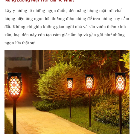
Lấy ý tưởng từ những ngọn đuốc, đèn năng lượng mặt trời chất
lượng hiệu ứng ngọn lửa thường được dùng để treo tường hay cắm
đất. Không chỉ giúp không gian ngôi nhà và sân vườn thêm xinh
xắn, loại đèn này còn tạo cảm giác ấm áp và gần gũi như những
ngọn lửa thật sự.