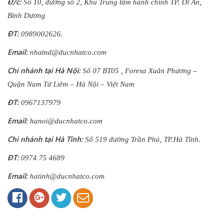
Đ/c:
Số 10, đường số 2, Khu Trung tâm hành chính TP. Dĩ An,
Bình Dương
ĐT:
0989002626.
Email:
nhatnd@ducnhatco.com
Chi nhánh tại Hà Nội:
Số 07 BT05 , Foresa Xuân Phương –
Quận Nam Từ Liêm – Hà Nội – Việt Nam
ĐT:
0967137979
Email:
hanoi@ducnhatco.com
Chi nhánh tại Hà Tĩnh:
Số 519 đường Trần Phú, TP.Hà Tĩnh.
ĐT:
0974 75 4689
Email:
hatinh@ducnhatco.com