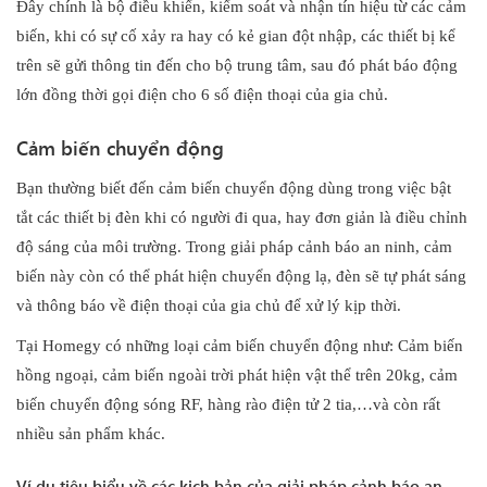
Đây chính là bộ điều khiển, kiểm soát và nhận tín hiệu từ các cảm
biến, khi có sự cố xảy ra hay có kẻ gian đột nhập, các thiết bị kể
trên sẽ gửi thông tin đến cho bộ trung tâm, sau đó phát báo động
lớn đồng thời gọi điện cho 6 số điện thoại của gia chủ.
Cảm biến chuyển động
Bạn thường biết đến cảm biến chuyển động dùng trong việc bật
tắt các thiết bị đèn khi có người đi qua, hay đơn giản là điều chỉnh
độ sáng của môi trường. Trong giải pháp cảnh báo an ninh, cảm
biến này còn có thể phát hiện chuyển động lạ, đèn sẽ tự phát sáng
và thông báo về điện thoại của gia chủ để xử lý kịp thời.
Tại Homegy có những loại cảm biến chuyển động như: Cảm biến
hồng ngoại, cảm biến ngoài trời phát hiện vật thể trên 20kg, cảm
biến chuyển động sóng RF, hàng rào điện tử 2 tia,…và còn rất
nhiều sản phẩm khác.
Ví dụ tiêu biểu về các kịch bản của giải pháp cảnh báo an