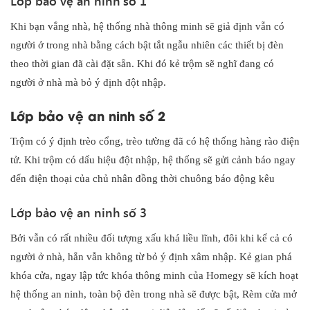
Lớp bảo vệ an ninh số 1
Khi bạn vắng nhà, hệ thống nhà thông minh sẽ giả định vẫn có
người ở trong nhà bằng cách bật tắt ngẫu nhiên các thiết bị đèn
theo thời gian đã cài đặt sẵn. Khi đó kẻ trộm sẽ nghĩ đang có
người ở nhà mà bỏ ý định đột nhập.
Lớp bảo vệ an ninh số 2
Trộm có ý định trèo cổng, trèo tường đã có hệ thống hàng rào điện
tử. Khi trộm có dấu hiệu đột nhập, hệ thống sẽ gửi cảnh báo ngay
đến điện thoại của chủ nhân đồng thời chuông báo động kêu
Lớp bảo vệ an ninh số 3
Bởi vẫn có rất nhiều đối tượng xấu khá liều lĩnh, đôi khi kể cả có
người ở nhà, hắn vẫn không từ bỏ ý định xâm nhập. Kẻ gian phá
khóa cửa, ngay lập tức khóa thông minh của Homegy sẽ kích hoạt
hệ thống an ninh, toàn bộ đèn trong nhà sẽ được bật, Rèm cửa mở