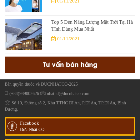
01/11/2021
Top 5 Đèn Năng Lượng Mặt Trời Tại Hà
Tĩnh Đáng Mua Nhất
01/11/2021
Tư vấn bán hàng
Bản quyền thuộc về DUCNHATCO-2025
(+84)989002626
nhatnd@ducnhatco.com
Số 10, Đường số 2, Khu TTHC Dĩ An, P.Dĩ An, TP.Dĩ An, Bình
Dương.
Facebook
Đức Nhật CO