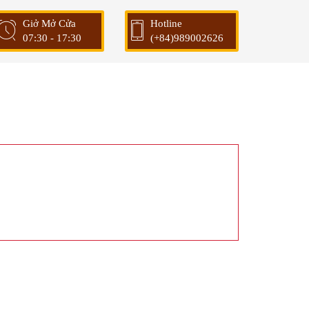
Giở Mở Cửa
Hotline
07:30 - 17:30
(+84)989002626