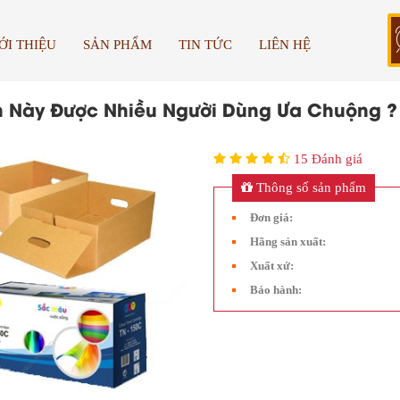
ỚI THIỆU
SẢN PHẨM
TIN TỨC
LIÊN HỆ
̣t In Này Được Nhiều Người Dùng Ưa Chuộng ?
15 Đánh giá
Thông số sản phẩm
Đơn giá:
Hãng sản xuất:
Xuất xứ:
Bảo hành: