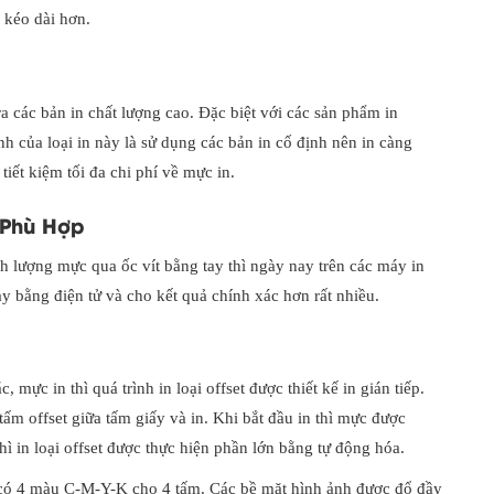
c kéo dài hơn.
 ra các bản in chất lượng cao. Đặc biệt với các sản phẩm in
nh của loại in này là sử dụng các bản in cố định nên in càng
tiết kiệm tối đa chi phí về mực in.
 Phù Hợp
h lượng mực qua ốc vít bằng tay thì ngày nay trên các máy in
y bằng điện tử và cho kết quả chính xác hơn rất nhiều.
mực in thì quá trình in loại offset được thiết kế in gián tiếp.
tấm offset giữa tấm giấy và in. Khi bắt đầu in thì mực được
thì in loại offset được thực hiện phần lớn bằng tự động hóa.
g có 4 màu C-M-Y-K cho 4 tấm. Các bề mặt hình ảnh được đổ đầy