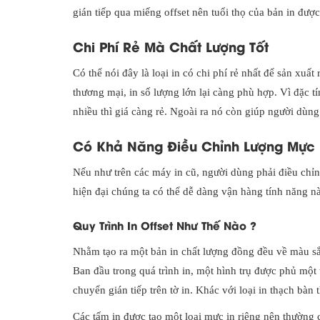
gián tiếp qua miếng offset nên tuổi thọ của bản in đượ
Chi Phí Rẻ Mà Chất Lượng Tốt
Có thể nói đây là loại in có chi phí rẻ nhất để sản xuất
thương mại, in số lượng lớn lại càng phù hợp. Vì đặc tí
nhiều thì giá càng rẻ. Ngoài ra nó còn giúp người dùng 
Có Khả Năng Điều Chỉnh Lượng Mực
Nếu như trên các máy in cũ, người dùng phải điều chỉn
hiện đại chúng ta có thể dễ dàng vận hàng tính năng nà
Quy Trình In Offset Như Thế Nào ?
Nhằm tạo ra một bản in chất lượng đồng đều về màu sắc, 
Ban đầu trong quá trình in, một hình trụ được phủ một 
chuyển gián tiếp trên tờ in. Khác với loại in thạch bàn 
Các tấm in được tạo một loại mực in riêng nên thườn