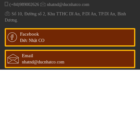
(+84)989002626
nhatnd@ducnhatco.com
Số 10, Đường số 2, Khu TTHC Dĩ An, P.Dĩ An, TP.Dĩ An, Bình
Dương.
Facebook
Đức Nhật CO
Email
nhatnd@ducnhatco.com