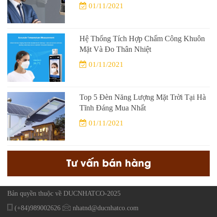
01/11/2021
Hệ Thống Tích Hợp Chấm Công Khuôn
Mặt Và Đo Thân Nhiệt
01/11/2021
Top 5 Đèn Năng Lượng Mặt Trời Tại Hà
Tĩnh Đáng Mua Nhất
01/11/2021
Tư vấn bán hàng
Bản quyền thuộc về DUCNHATCO-2025
(+84)989002626
nhatnd@ducnhatco.com