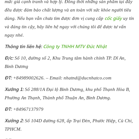
mức giá cạnh tranh và hợp lý. Đồng thời những sản phẩm tại đây
đều được đảm bảo chất lượng và an toàn với sức khỏe người tiêu
cốc giấy
dùng. Nếu bạn vẫn chưa tìm được đơn vị cung cấp
uy tín
và đáng tin cậy, hãy liên hệ ngay với chúng tôi để được tư vấn
ngay nhé.
Thông tin liên hệ:
Công ty TNHH MTV Đức Nhật
Đ/c:
Số 10, đường số 2, Khu Trung tâm hành chính TP. Dĩ An,
Bình Dương
ĐT:
+84989002626. – Email:
nhatnd@ducnhatco.com
Xưởng 1:
Số 288/1A Đại lộ Bình Dương, khu phố Thạnh Hòa B,
Phường An Thạnh, Thành phố Thuận An, Bình Dương.
ĐT:
+84967137979
Xưởng 2:
Số 104D đường 628, ấp Trại Đèn, Phước Hiệp, Củ Chi,
TPHCM.