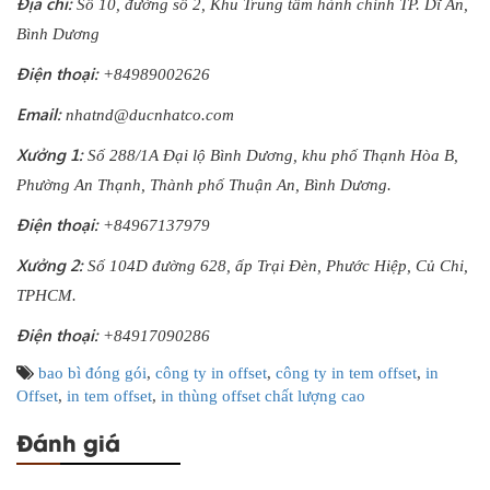
Địa chỉ:
Số 10, đường số 2, Khu Trung tâm hành chính TP. Dĩ An,
Bình Dương
Điện thoại:
+84989002626
Email:
nhatnd@ducnhatco.com
Xưởng 1:
Số 288/1A Đại lộ Bình Dương, khu phố Thạnh Hòa B,
Phường An Thạnh, Thành phố Thuận An, Bình Dương.
Điện thoại:
+84967137979
Xưởng 2:
Số 104D đường 628, ấp Trại Đèn, Phước Hiệp, Củ Chi,
TPHCM.
Điện thoại:
+84917090286
bao bì đóng gói
,
công ty in offset
,
công ty in tem offset
,
in
Offset
,
in tem offset
,
in thùng offset chất lượng cao
Đánh giá