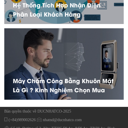
Hệ Thống Tích Hợp Nhận Diện
Phân Loại Khách Hàng
Máy Chấm Công Bằng Khuôn Mặt
Là Gì ? Kinh Nghiệm Chọn Mua
Bản quyền thuộc về DUCNHATCO-2025
(+84)989002626
nhatnd@ducnhatco.com