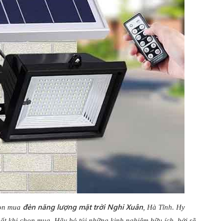
đèn năng lượng mặt trời Nghi Xuân
họn mua
, Hà Tĩnh. Hy
t khi chọn mua. Hãy bỏ túi những kinh nghiệm hữu ích, bởi sẽ