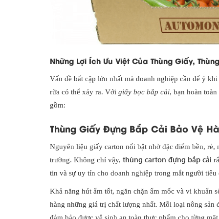
Những Lợi Ích Ưu Việt Của Thùng Giấy, Thù
Vấn đề bất cập lớn nhất mà doanh nghiệp cần để ý khi x
rữa có thể xảy ra. Với
giấy bọc bắp cải
, bạn hoàn toàn
gồm:
Thùng Giấy Đựng Bắp Cải Bảo Vệ Hà
Nguyên liệu giấy carton nổi bật nhờ đặc điểm bền, rẻ,
thùng carton đựng bắp cải
trường. Không chỉ vậy,
rấ
tin và sự uy tín cho doanh nghiệp trong mắt người tiêu
Khả năng hút ẩm tốt, ngăn chặn ẩm mốc và vi khuẩn s
hàng những giá trị chất lượng nhất. Mỗi loại nông sản
đảm bảo được vệ sinh an toàn thực phẩm cho từng mặt