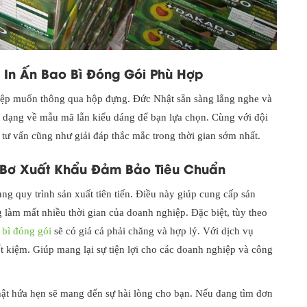
p In Ấn Bao Bì Đóng Gói Phù Hợp
hiệp muốn thông qua hộp đựng. Đức Nhật sẵn sàng lắng nghe và
đa dạng về mẫu mã lẫn kiểu dáng để bạn lựa chọn. Cùng với đội
ư vấn cũng như giải đáp thắc mắc trong thời gian sớm nhất.
g Bơ Xuất Khẩu Đảm Bảo Tiêu Chuẩn
ùng quy trình sản xuất tiên tiến. Điều này giúp cung cấp sản
àm mất nhiều thời gian của doanh nghiệp. Đặc biệt, tùy theo
 bì đóng gói
sẽ có giá cả phải chăng và hợp lý. Với dịch vụ
t kiệm. Giúp mang lại sự tiện lợi cho các doanh nghiệp và công
hật hứa hẹn sẽ mang đến sự hài lòng cho bạn. Nếu đang tìm đơn