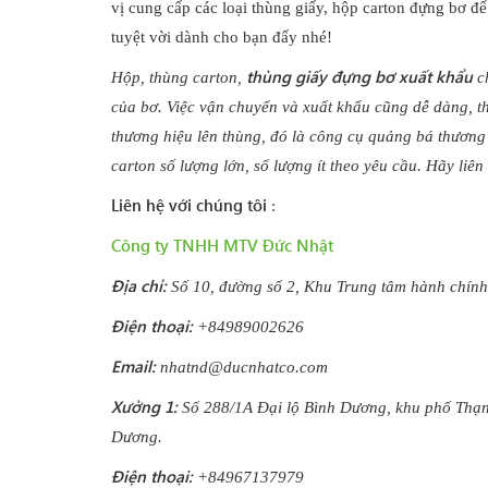
vị cung cấp các loại thùng giấy, hộp carton đựng bơ 
tuyệt vời dành cho bạn đấy nhé!
thùng giấy đựng bơ xuất khẩu
Hộp, thùng carton,
c
của bơ. Việc vận chuyển và xuất khẩu cũng dễ dàng, th
thương hiệu lên thùng, đó là công cụ quảng bá thương 
carton số lượng lớn, số lượng ít theo yêu cầu. Hãy l
Liên hệ với chúng tôi
:
Công ty TNHH MTV Đức Nhật
Địa chỉ:
Số 10, đường số 2, Khu Trung tâm hành chính
Điện thoại:
+84989002626
Email:
nhatnd@ducnhatco.com
Xưởng 1:
Số 288/1A Đại lộ Bình Dương, khu phố Thạ
Dương.
Điện thoại:
+84967137979