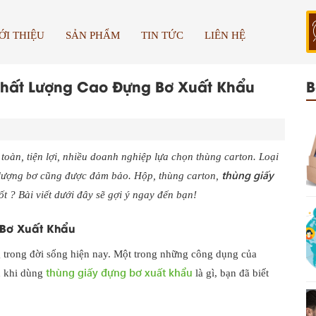
ỚI THIỆU
SẢN PHẨM
TIN TỨC
LIÊN HỆ
Chất Lượng Cao Đựng Bơ Xuất Khẩu
B
oàn, tiện lợi, nhiều doanh nghiệp lựa chọn thùng carton. Loại
thùng giấy
 lượng bơ cũng được đảm bảo. Hộp, thùng carton,
ốt ? Bài viết dưới đây sẽ gợi ý ngay đến bạn!
 Bơ Xuất Khẩu
g trong đời sống hiện nay. Một trong những công dụng của
thùng giấy đựng bơ xuất khẩu
h khi dùng
là gì, bạn đã biết