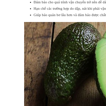
Đảm bảo cho quá trình vận chuyển trở nên dễ d
Hạn chế các trường hợp do dập, nát khi phải vậ
Giúp bảo quản bơ lâu hơn và đảm bảo được chất