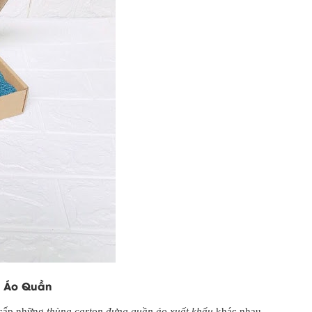
g Áo Quần
 cấp những
thùng carton đựng quần áo xuất khẩu
khác nhau.