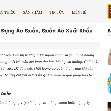
ỚI THIỆU
SẢN PHẨM
TIN TỨC
LIÊN HỆ
y Đựng Áo Quần, Quần Áo Xuất Khẩu
B
 triển. Các thị trường nước ngoài cũng rất yêu thích những
dáng thiết kế, mẫu mã luôn thu hút, bắt kịp xu hướng. Chính vì
 rất cao. Để đảm bảo chất lượng áo quần thời trang khi vận
Thùng carton đựng áo quần
ng.
chính là giải pháp bao bì
o Quần
uôn chú trọng việc sử dụng các thùng carton hoặc hộp giấy