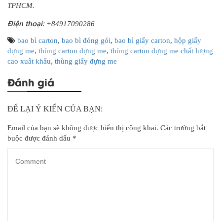
TPHCM.
Điện thoại:
+84917090286
bao bì carton
,
bao bì đóng gói
,
bao bì giấy carton
,
hộp giấy
đựng me
,
thùng carton đựng me
,
thùng carton đựng me chất lượng
cao xuât khẩu
,
thùng giấy đựng me
Đánh giá
ĐỂ LẠI Ý KIẾN CỦA BẠN:
Email của bạn sẽ không được hiển thị công khai.
Các trường bắt
buộc được đánh dấu
*