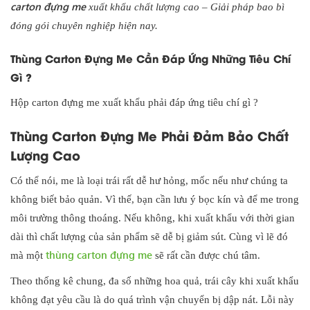
carton đựng me
xuất khẩu chất lượng cao – Giải pháp bao bì
đóng gói chuyên nghiệp hiện nay.
Thùng Carton Đựng Me Cần Đáp Ứng Những Tiêu Chí
Gì ?
Hộp carton đựng me xuất khẩu phải đáp ứng tiêu chí gì ?
Thùng Carton Đựng Me Phải Đảm Bảo Chất
Lượng Cao
Có thể nói, me là loại trái rất dễ hư hỏng, mốc nếu như chúng ta
không biết bảo quản. Vì thế, bạn cần lưu ý bọc kín và để me trong
môi trường thông thoáng. Nếu không, khi xuất khẩu với thời gian
dài thì chất lượng của sản phẩm sẽ dễ bị giảm sút. Cùng vì lẽ đó
thùng carton đựng me
mà một
sẽ rất cần được chú tâm.
Theo thống kê chung, đa số những hoa quả, trái cây khi xuất khẩu
không đạt yêu cầu là do quá trình vận chuyển bị dập nát. Lỗi này