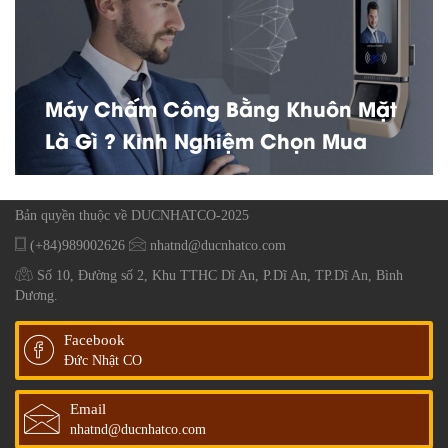
Máy Chấm Công Bằng Khuôn Mặt
Là Gì ? Kinh Nghiệm Chọn Mua
Bản quyền thuộc về DUCNHATCO-2025
(+84)989002626
nhatnd@ducnhatco.com
Số 10, Đường số 2, Khu TTHC Dĩ An, P.Dĩ An, TP.Dĩ An, Bình
Dương.
Facebook
Đức Nhật CO
Email
nhatnd@ducnhatco.com