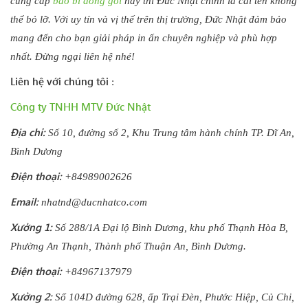
cung cấp
bao bì đóng gói
này thì Đức Nhật chính là cái tên không
thể bỏ lỡ. Với uy tín và vị thế trên thị trường, Đức Nhật đảm bảo
mang đến cho bạn giải pháp in ấn chuyên nghiệp và phù hợp
nhất. Đừng ngại liên hệ nhé!
Liên hệ với chúng tôi
:
Công ty TNHH MTV Đức Nhật
Địa chỉ:
Số 10, đường số 2, Khu Trung tâm hành chính TP. Dĩ An,
Bình Dương
Điện thoại:
+84989002626
Email:
nhatnd@ducnhatco.com
Xưởng 1:
Số 288/1A Đại lộ Bình Dương, khu phố Thạnh Hòa B,
Phường An Thạnh, Thành phố Thuận An, Bình Dương.
Điện thoại:
+84967137979
Xưởng 2:
Số 104D đường 628, ấp Trại Đèn, Phước Hiệp, Củ Chi,