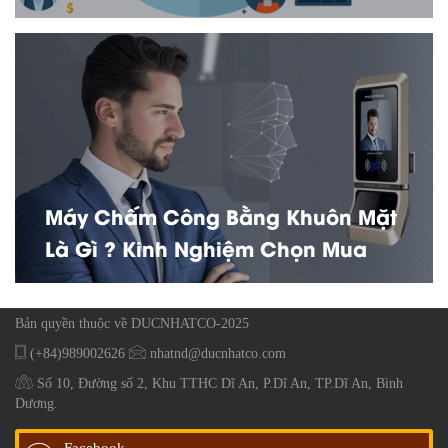
Máy Chấm Công Bằng Khuôn Mặt
Là Gì ? Kinh Nghiệm Chọn Mua
Bản quyền thuộc về DUCNHATCO-2025
(+84)989002626
nhatnd@ducnhatco.com
Số 10, Đường số 2, Khu TTHC Dĩ An, P.Dĩ An, TP.Dĩ An, Bình
Dương.