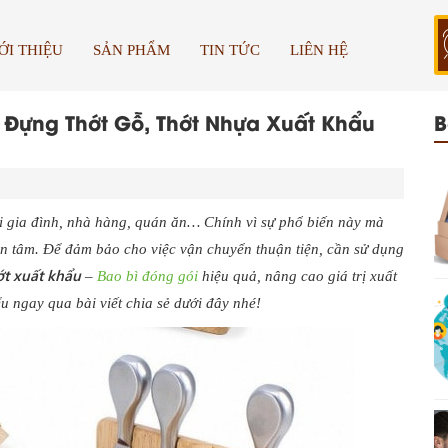
ỚI THIỆU
SẢN PHẨM
TIN TỨC
LIÊN HỆ
 Đựng Thớt Gỗ, Thớt Nhựa Xuất Khẩu
B
ỗi gia đình, nhà hàng, quán ăn… Chính vì sự phổ biến này mà
an tâm. Để đảm bảo cho việc vận chuyển thuận tiện, cần sử dụng
t xuất khẩu
–
Bao bì đóng gói
hiệu quả, nâng cao giá trị xuất
ểu ngay qua bài viết chia sẻ dưới đây nhé!