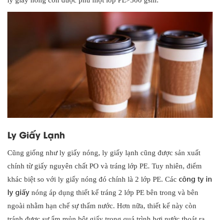
ly giấy nóng còn được phủ một lớp PE>300 gsm.
Ly Giấy Lạnh
Cũng giống như ly giấy nóng, ly giấy lạnh cũng được sản xuất
chính từ giấy nguyên chất PO và tráng lớp PE. Tuy nhiên, điểm
công ty in
khác biệt so với ly giấy nóng đó chính là 2 lớp PE. Các
ly giấy
nóng áp dụng thiết kế tráng 2 lớp PE bên trong và bên
ngoài nhằm hạn chế sự thấm nước. Hơn nữa, thiết kế này còn
tránh được sự ẩm mủn bột giấy trong quá trình hơi nước thoát ra