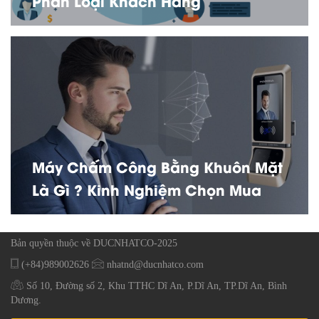
Phân Loại Khách Hàng
Máy Chấm Công Bằng Khuôn Mặt
Là Gì ? Kinh Nghiệm Chọn Mua
Bản quyền thuộc về DUCNHATCO-2025
(+84)989002626
nhatnd@ducnhatco.com
Số 10, Đường số 2, Khu TTHC Dĩ An, P.Dĩ An, TP.Dĩ An, Bình
Dương.